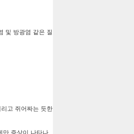
염 및 방광염 같은 질
저리고 쥐어짜는 듯한
에만 증상이 나타나