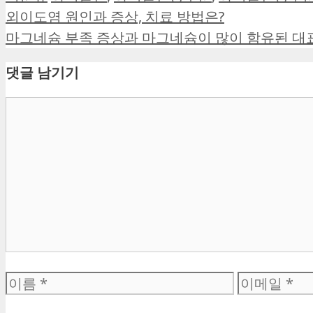
테
그
외이도염 원인과 증상, 치료 방법은?
고
마그네슘 부족 증상과 마그네슘이 많이 함유된 대표
리
댓글 남기기
댓
글
이
이
름
메