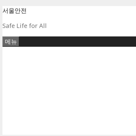
컨
서울안전
텐
Safe Life for All
츠
로
메뉴
건
너
뛰
기