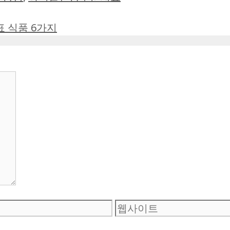
 식품 6가지
웹
사