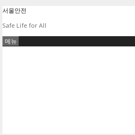
컨
서울안전
텐
Safe Life for All
츠
로
메뉴
건
너
뛰
기