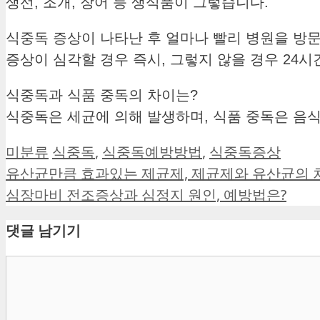
생선, 조개, 장어 등 생식품이 그렇습니다.
식중독 증상이 나타난 후 얼마나 빨리 병원을 방
증상이 심각할 경우 즉시, 그렇지 않을 경우 24
식중독과 식품 중독의 차이는?
식중독은 세균에 의해 발생하며, 식품 중독은 음
카
태
미분류
식중독
,
식중독예방방법
,
식중독증상
테
그
유산균만큼 효과있는 제균제, 제균제와 유산균의 
고
심장마비 전조증상과 심정지 원인, 예방법은?
리
댓글 남기기
댓
글