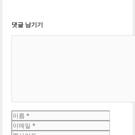
댓글 남기기
댓
글
이
이
름
메
웹
일
사