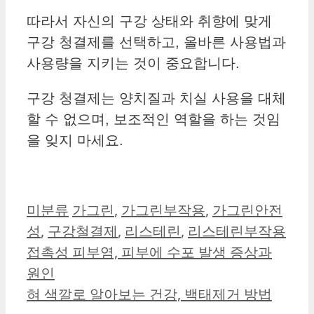
따라서 자신의 구강 상태와 취향에 맞게
구강 청결제를 선택하고, 올바른 사용법과
사용량을 지키는 것이 중요합니다.
구강 청결제는 양치질과 치실 사용을 대체
할 수 없으며, 보조적인 역할을 하는 것임
을 잊지 마세요.
카
태
미분류
가그린
,
가그린부작용
,
가그린안전
테
그
성
,
구강철결제
,
리스테린
,
리스테린부작용
고
접촉성 피부염, 피부에 수포 발생 증상과
리
원인
혀 색깔로 알아보는 건강, 백태제거 방법