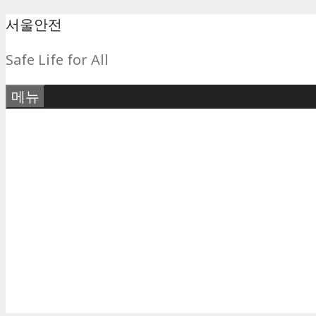
컨
서울안전
텐
Safe Life for All
츠
로
메뉴
건
너
뛰
기