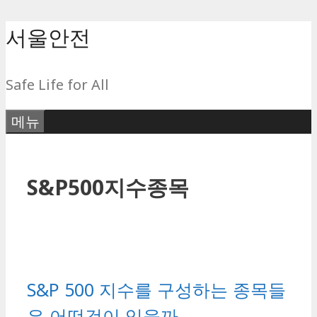
컨
서울안전
텐
츠
Safe Life for All
로
건
메뉴
너
뛰
기
S&P500지수종목
S&P 500 지수를 구성하는 종목들
은 어떤것이 있을까