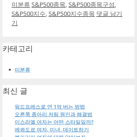
카
태
미분류
S&P500종목
,
S&P500종목구성
,
테
그
S&P500지수
,
S&P500지수종목
댓글 남기
고
기
리
카테고리
미분류
최신 글
워드프레스로 연 1억 버는 방법
오른쪽 종아리 저림 원인과 해결법
이스라엘 여자는 어떤 스타일일까?
에콰도르 여자, 미녀, 데이트하기