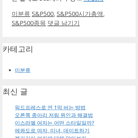
카
태
미분류
S&P500
,
S&P500시가총액
,
테
그
S&P500종목
댓글 남기기
고
리
카테고리
미분류
최신 글
워드프레스로 연 1억 버는 방법
오른쪽 종아리 저림 원인과 해결법
이스라엘 여자는 어떤 스타일일까?
에콰도르 여자, 미녀, 데이트하기