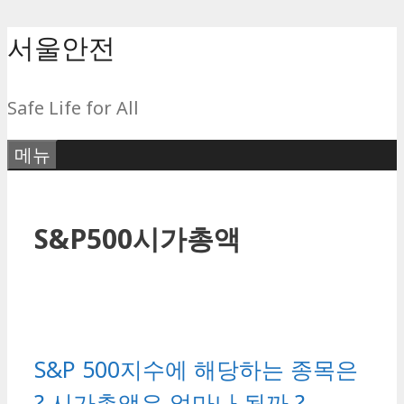
컨
서울안전
텐
츠
Safe Life for All
로
건
메뉴
너
뛰
기
S&P500시가총액
S&P 500지수에 해당하는 종목은
? 시가총액은 얼마나 될까 ?