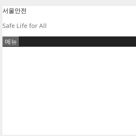
컨
서울안전
텐
Safe Life for All
츠
로
메뉴
건
너
뛰
기