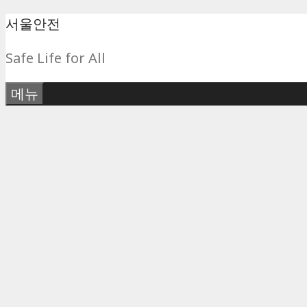
컨
서울안전
텐
Safe Life for All
츠
로
메뉴
건
너
뛰
기