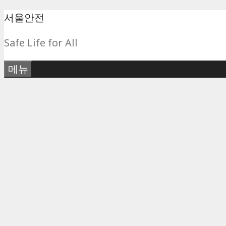
컨
서울안전
텐
Safe Life for All
츠
로
메뉴
건
너
뛰
기