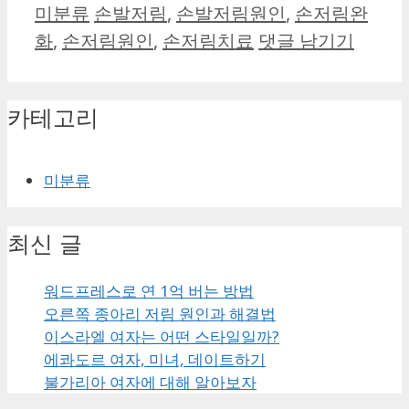
카
태
미분류
손발저림
,
손발저림원인
,
손저림완
테
그
화
,
손저림원인
,
손저림치료
댓글 남기기
고
리
카테고리
미분류
최신 글
워드프레스로 연 1억 버는 방법
오른쪽 종아리 저림 원인과 해결법
이스라엘 여자는 어떤 스타일일까?
에콰도르 여자, 미녀, 데이트하기
불가리아 여자에 대해 알아보자