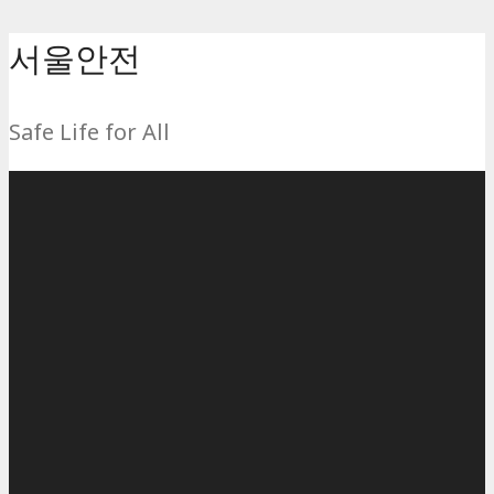
컨
서울안전
텐
츠
Safe Life for All
로
건
너
뛰
기