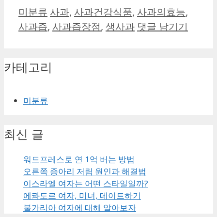
카
태
미분류
사과
,
사과건강식품
,
사과의효능
,
테
그
사과즙
,
사과즙장점
,
생사과
댓글 남기기
고
리
카테고리
미분류
최신 글
워드프레스로 연 1억 버는 방법
오른쪽 종아리 저림 원인과 해결법
이스라엘 여자는 어떤 스타일일까?
에콰도르 여자, 미녀, 데이트하기
불가리아 여자에 대해 알아보자