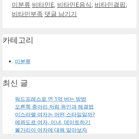
카
태
미분류
비타민E
,
비타민E음식
,
비타민결핍
,
테
그
비타민부족
댓글 남기기
고
리
카테고리
미분류
최신 글
워드프레스로 연 1억 버는 방법
오른쪽 종아리 저림 원인과 해결법
이스라엘 여자는 어떤 스타일일까?
에콰도르 여자, 미녀, 데이트하기
불가리아 여자에 대해 알아보자