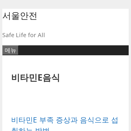
컨
서울안전
텐
츠
Safe Life for All
로
건
메뉴
너
뛰
기
비타민E음식
비타민E 부족 증상과 음식으로 섭
취하는 방법