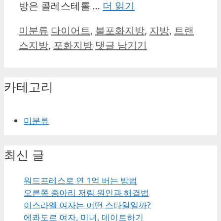
방은 콜레스테롤 …
더 읽기
카
태
미분류
다이어트
,
불포화지방
,
지방
,
트랜
테
그
스지방
,
포화지방
댓글 남기기
고
리
카테고리
미분류
최신 글
워드프레스로 연 1억 버는 방법
오른쪽 종아리 저림 원인과 해결법
이스라엘 여자는 어떤 스타일일까?
에콰도르 여자, 미녀, 데이트하기