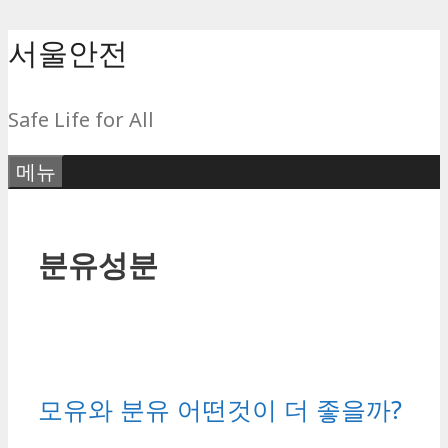
컨
서울안전
텐
츠
Safe Life for All
로
건
메뉴
너
뛰
기
분유성분
모유와 분유 어떤것이 더 좋을까?