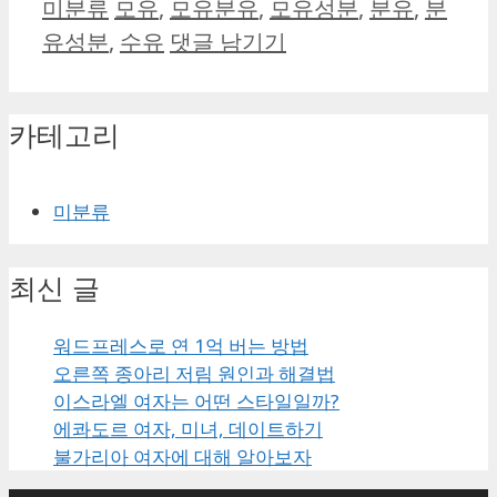
카
태
미분류
모유
,
모유분유
,
모유성분
,
분유
,
분
테
그
유성분
,
수유
댓글 남기기
고
리
카테고리
미분류
최신 글
워드프레스로 연 1억 버는 방법
오른쪽 종아리 저림 원인과 해결법
이스라엘 여자는 어떤 스타일일까?
에콰도르 여자, 미녀, 데이트하기
불가리아 여자에 대해 알아보자