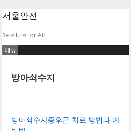
컨
서울안전
텐
츠
Safe Life for All
로
건
메뉴
너
뛰
기
방아쇠수지
방아쇠수지증후군 치료 방법과 예
방법