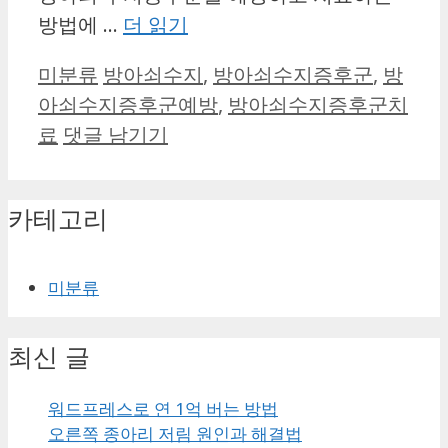
방법에 …
더 읽기
카
태
미분류
방아쇠수지
,
방아쇠수지증후군
,
방
테
그
아쇠수지증후군예방
,
방아쇠수지증후군치
고
료
댓글 남기기
리
카테고리
미분류
최신 글
워드프레스로 연 1억 버는 방법
오른쪽 종아리 저림 원인과 해결법