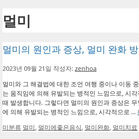
멀미
멀미의 원인과 증상, 멀미 완화 
2023년 09월 21일
작성자:
zenhoa
멀미와 그 해결법에 대한 조언 여행 중이나 이동 
는 움직임에 의해 유발되는 병적인 느낌으로, 시
때 발생합니다. 그렇다면 멀미의 원인과 증상은 무
에 의해 유발되는 병적인 느낌으로, 시각적으로 …
카
태
미분류
멀미
,
멀미에좋은음식
,
멀미완화
,
멀미치료
테
그