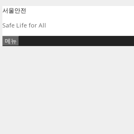
컨
서울안전
텐
Safe Life for All
츠
로
메뉴
건
너
뛰
기