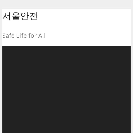
컨
서울안전
텐
츠
Safe Life for All
로
건
너
뛰
기