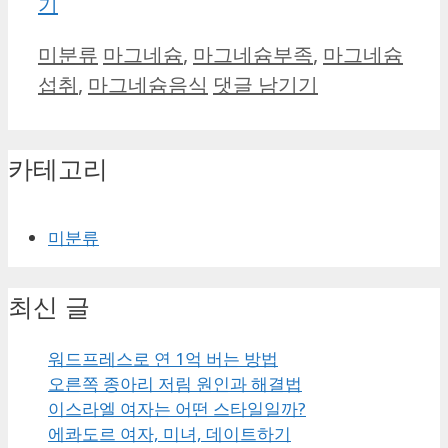
기
카
태
미분류
마그네슘
,
마그네슘부족
,
마그네슘
테
그
섭취
,
마그네슘음식
댓글 남기기
고
리
카테고리
미분류
최신 글
워드프레스로 연 1억 버는 방법
오른쪽 종아리 저림 원인과 해결법
이스라엘 여자는 어떤 스타일일까?
에콰도르 여자, 미녀, 데이트하기