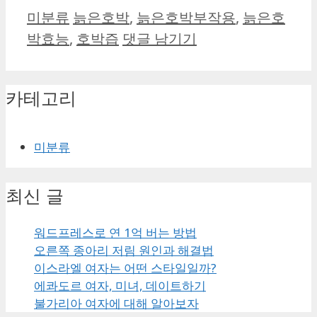
카
태
미분류
늙은호박
,
늙은호박부작용
,
늙은호
테
그
박효능
,
호박즙
댓글 남기기
고
리
카테고리
미분류
최신 글
워드프레스로 연 1억 버는 방법
오른쪽 종아리 저림 원인과 해결법
이스라엘 여자는 어떤 스타일일까?
에콰도르 여자, 미녀, 데이트하기
불가리아 여자에 대해 알아보자