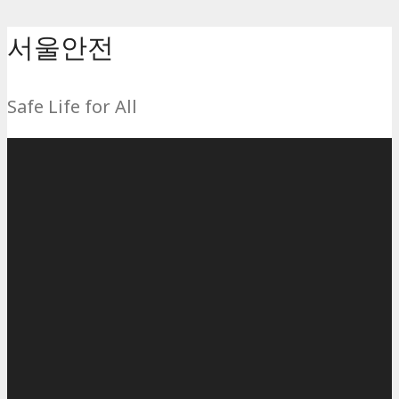
컨
서울안전
텐
츠
Safe Life for All
로
건
너
뛰
기