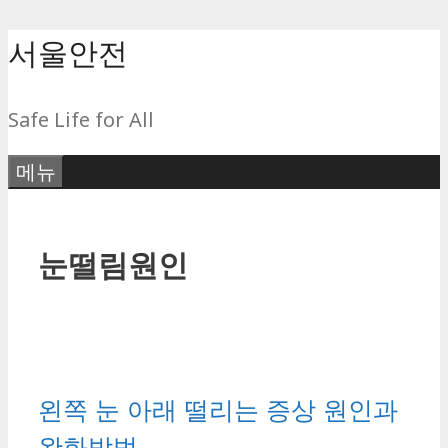
컨
서울안전
텐
츠
Safe Life for All
로
건
메뉴
너
뛰
기
눈떨림원인
왼쪽 눈 아래 떨리는 증상 원인과
완화방법