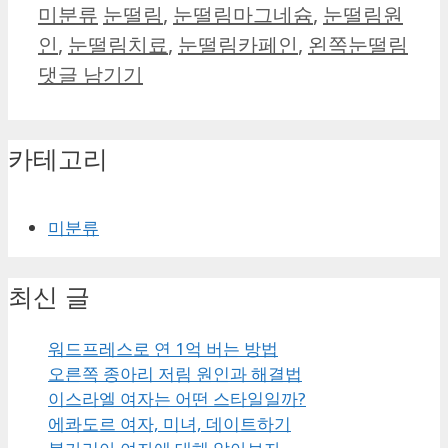
카
태
미분류
눈떨림
,
눈떨림마그네슘
,
눈떨림원
테
그
인
,
눈떨림치료
,
눈떨림카페인
,
왼쪽눈떨림
고
댓글 남기기
리
카테고리
미분류
최신 글
워드프레스로 연 1억 버는 방법
오른쪽 종아리 저림 원인과 해결법
이스라엘 여자는 어떤 스타일일까?
에콰도르 여자, 미녀, 데이트하기