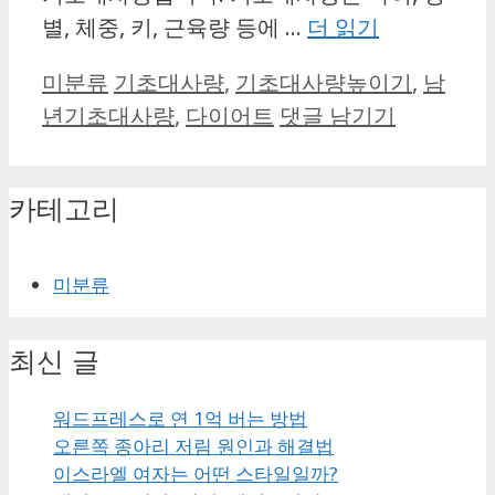
별, 체중, 키, 근육량 등에 …
더 읽기
카
태
미분류
기초대사량
,
기초대사량높이기
,
남
테
그
년기초대사량
,
다이어트
댓글 남기기
고
리
카테고리
미분류
최신 글
워드프레스로 연 1억 버는 방법
오른쪽 종아리 저림 원인과 해결법
이스라엘 여자는 어떤 스타일일까?