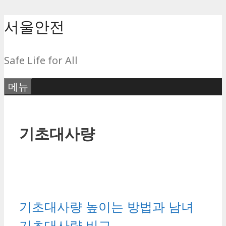
컨
서울안전
텐
츠
Safe Life for All
로
건
메뉴
너
뛰
기
기초대사량
기초대사량 높이는 방법과 남녀
기초대사량 비교