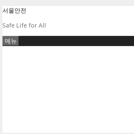
컨
서울안전
텐
Safe Life for All
츠
로
메뉴
건
너
뛰
기