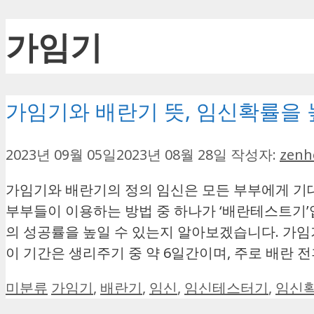
가임기
가임기와 배란기 뜻, 임신확률을
2023년 09월 05일
2023년 08월 28일
작성자:
zenh
가임기와 배란기의 정의 임신은 모든 부부에게 기대
부부들이 이용하는 방법 중 하나가 ‘배란테스트기’
의 성공률을 높일 수 있는지 알아보겠습니다. 가임
이 기간은 생리주기 중 약 6일간이며, 주로 배란 
카
태
미분류
가임기
,
배란기
,
임신
,
임신테스터기
,
임신
테
그