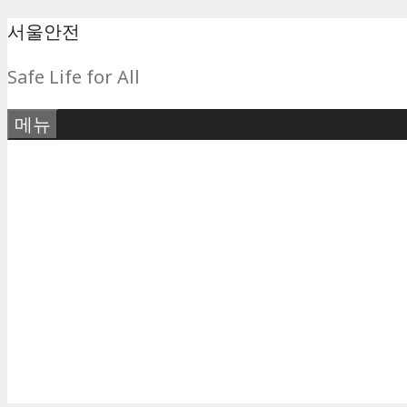
컨
서울안전
텐
Safe Life for All
츠
로
메뉴
건
너
뛰
기