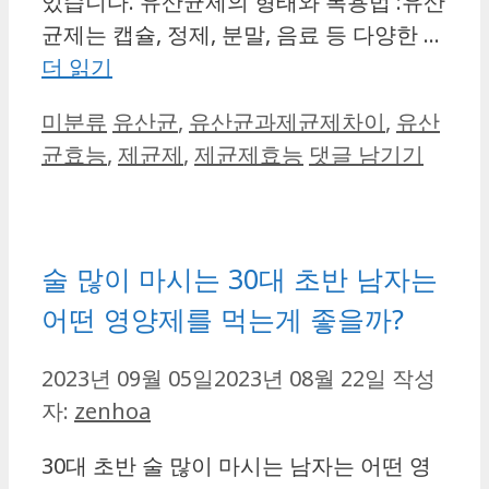
있습니다. 유산균제의 형태와 복용법 :유산
균제는 캡슐, 정제, 분말, 음료 등 다양한 …
더 읽기
카
태
미분류
유산균
,
유산균과제균제차이
,
유산
테
그
균효능
,
제균제
,
제균제효능
댓글 남기기
고
리
술 많이 마시는 30대 초반 남자는
어떤 영양제를 먹는게 좋을까?
2023년 09월 05일
2023년 08월 22일
작성
자:
zenhoa
30대 초반 술 많이 마시는 남자는 어떤 영