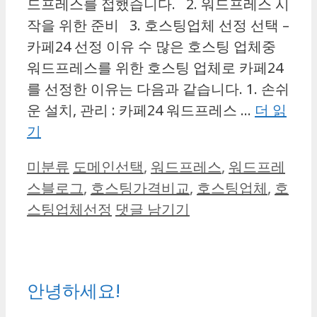
드프레스를 접했습니다. 2. 워드프레스 시
작을 위한 준비 3. 호스팅업체 선정 선택 –
카페24 선정 이유 수 많은 호스팅 업체중
워드프레스를 위한 호스팅 업체로 카페24
를 선정한 이유는 다음과 같습니다. 1. 손쉬
운 설치, 관리 : 카페24 워드프레스 …
더 읽
기
카
태
미분류
도메인선택
,
워드프레스
,
워드프레
테
그
스블로그
,
호스팅가격비교
,
호스팅업체
,
호
고
스팅업체선정
댓글 남기기
리
안녕하세요!