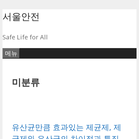
컨
서울안전
텐
츠
Safe Life for All
로
건
메뉴
너
뛰
기
미분류
유산균만큼 효과있는 제균제, 제
균제와 유산균의 차이점과 특징