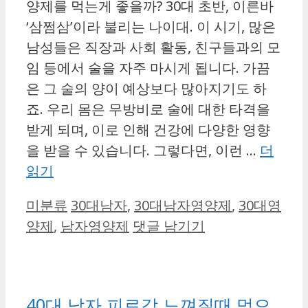
양제를 먹는게 좋을까? 30대 초반, 이른바
‘삼쩜삼’이라 불리는 나이대. 이 시기, 많은
남성들은 직장과 사회 활동, 친구들과의 모
임 등에서 술을 자주 마시게 됩니다. 가끔
은 그 술의 양이 예상보다 많아지기도 하
죠. 우리 몸은 무방비로 술에 대한 타격을
받게 되며, 이로 인해 건강에 다양한 영향
을 받을 수 있습니다. 그렇다면, 이런 …
더
읽기
카
태
미분류
30대남자
,
30대남자영양제
,
30대영
테
그
양제
,
남자영양제
댓글 남기기
고
리
40대 남자 피로감 느껴질때 먹으