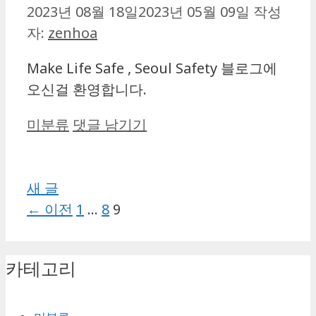
2023년 08월 18일
2023년 05월 09일
작성
자:
zenhoa
Make Life Safe , Seoul Safety 블로그에
오신걸 환영합니다.
카
미분류
댓글 남기기
테
고
리
새 글
페
페
페
←
이전
1
…
8
9
이
이
이
지
지
지
카테고리