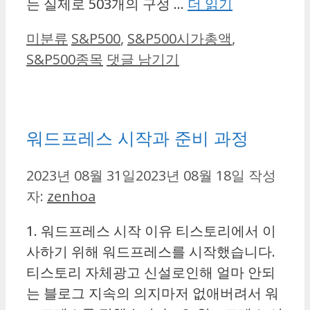
는 실제로 503개의 구성 …
더 읽기
카
태
미분류
S&P500
,
S&P500시가총액
,
테
그
S&P500종목
댓글 남기기
고
리
워드프레스 시작과 준비 과정
2023년 08월 31일
2023년 08월 18일
작성
자:
zenhoa
1. 워드프레스 시작 이유 티스토리에서 이
사하기 위해 워드프레스를 시작했습니다.
티스토리 자체광고 신설로인해 얼마 안되
는 블로그 지속의 의지마저 없애버려서 워