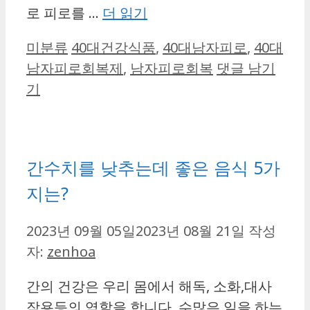
로 피로를 …
더 읽기
카
태
미분류
40대건강식품
,
40대남자피로
,
40대
테
그
남자피로회복제
,
남자피로회복
댓글 남기
고
기
리
간수치를 낮추는데 좋은 음식 5가
지는?
2023년 09월 05일
2023년 08월 21일
작성
자:
zenhoa
간의 건강은 우리 몸에서 해독, 소화,대사
작용등의 역할을 합니다. 수많은 일을 하는