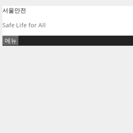
컨
서울안전
텐
Safe Life for All
츠
로
메뉴
건
너
뛰
기